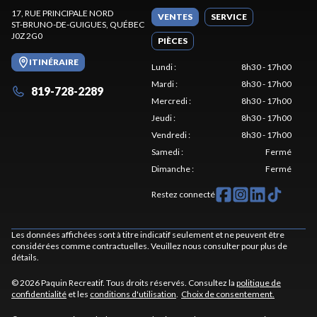
17, RUE PRINCIPALE NORD
VENTES
SERVICE
ST-BRUNO-DE-GUIGUES
, QUÉBEC
J0Z 2G0
PIÈCES
ITINÉRAIRE
Lundi
:
8h30 - 17h00
Mardi
:
8h30 - 17h00
819-728-2289
Mercredi
:
8h30 - 17h00
Jeudi
:
8h30 - 17h00
Vendredi
:
8h30 - 17h00
Samedi
:
Fermé
Dimanche
:
Fermé
Restez connecté
Les données affichées sont à titre indicatif seulement et ne peuvent être
considérées comme contractuelles. Veuillez nous consulter pour plus de
détails.
© 2026 Paquin Recreatif. Tous droits réservés. Consultez la
politique de
confidentialité
et les
conditions d'utilisation
.
Choix de consentement.