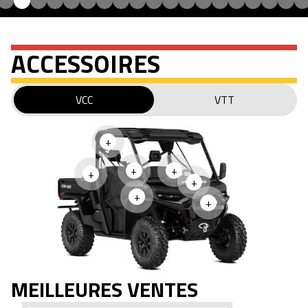
ACCESSOIRES
VCC
VTT
+
+
+
+
+
+
+
MEILLEURES VENTES