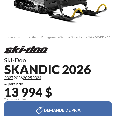
La version du modèle sur l'image est le Skandic Sport Jaune Néo 600 EFI - 85
Ski-Doo
SKANDIC 2026
2027
2026
2025
2024
À partir de
13 994 $
Tous frais inclus
DEMANDE DE PRIX