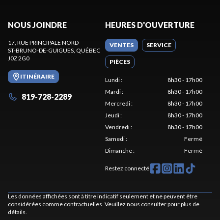
NOUS JOINDRE
HEURES D'OUVERTURE
17, RUE PRINCIPALE NORD
VENTES
SERVICE
ST-BRUNO-DE-GUIGUES
, QUÉBEC
J0Z 2G0
PIÈCES
ITINÉRAIRE
Lundi
:
8h30 - 17h00
Mardi
:
8h30 - 17h00
819-728-2289
Mercredi
:
8h30 - 17h00
Jeudi
:
8h30 - 17h00
Vendredi
:
8h30 - 17h00
Samedi
:
Fermé
Dimanche
:
Fermé
Restez connecté
Les données affichées sont à titre indicatif seulement et ne peuvent être
considérées comme contractuelles. Veuillez nous consulter pour plus de
détails.