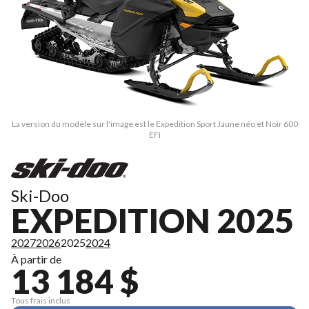
La version du modèle sur l'image est le Expedition Sport Jaune néo et Noir 600
EFI
Ski-Doo
EXPEDITION 2025
2027
2026
2025
2024
À partir de
13 184 $
Tous frais inclus