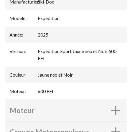
Manufacturier
Ski-Doo
:
Modèle
:
Expedition
Année
:
2025
Version
:
Expedition Sport Jaune néo et Noir 600
EFI
Couleur
:
Jaune néo et Noir
Moteur
:
600 EFI
Moteur
Groupe Motopropulseur