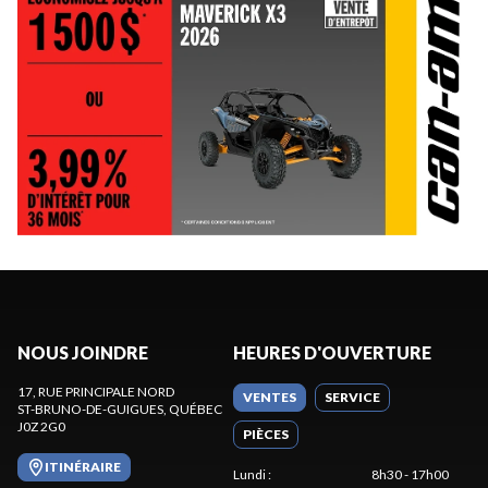
NOUS JOINDRE
HEURES D'OUVERTURE
17, RUE PRINCIPALE NORD
VENTES
SERVICE
ST-BRUNO-DE-GUIGUES
, QUÉBEC
J0Z 2G0
PIÈCES
ITINÉRAIRE
Lundi
:
8h30 - 17h00