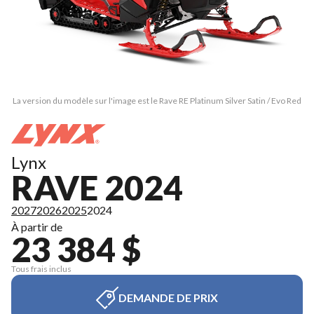
La version du modèle sur l'image est le Rave RE Platinum Silver Satin / Evo Red
Lynx
RAVE 2024
2027
2026
2025
2024
À partir de
23 384 $
Tous frais inclus
DEMANDE DE PRIX