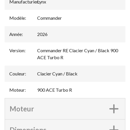
Manufacturier
Lynx
:
Modèle
:
Commander
Année
:
2026
Version
:
Commander RE Clacier Cyan / Black 900
ACE Turbo R
Couleur
:
Clacier Cyan / Black
Moteur
:
900 ACE Turbo R
Moteur
Dimensions