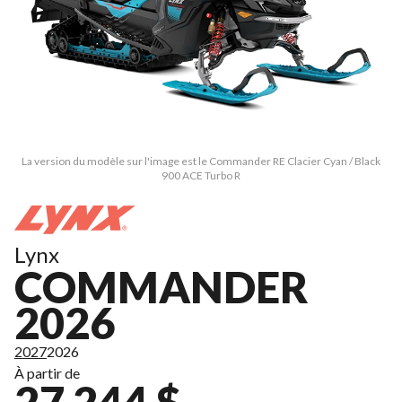
La version du modèle sur l'image est le Commander RE Clacier Cyan / Black
900 ACE Turbo R
Lynx
COMMANDER
2026
2027
2026
À partir de
27 244 $