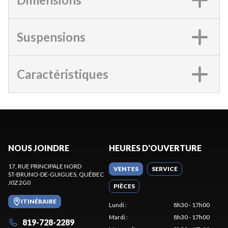
Suspensions
Caractéristiques
NOUS JOINDRE
HEURES D'OUVERTURE
17, RUE PRINCIPALE NORD
VENTES
SERVICE
ST-BRUNO-DE-GUIGUES
, QUÉBEC
J0Z 2G0
PIÈCES
ITINÉRAIRE
Lundi
:
8h30 - 17h00
Mardi
:
8h30 - 17h00
819-728-2289