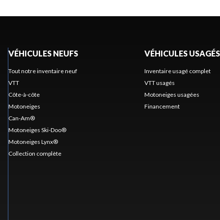
VÉHICULES NEUFS
VÉHICULES USAGÉS
Tout notre inventaire neuf
Inventaire usagé complet
VTT
VTT usagés
Côte-à-côte
Motoneiges usagées
Motoneiges
Financement
Can-Am®
Motoneiges Ski-Doo®
Motoneiges Lynx®
Collection complète