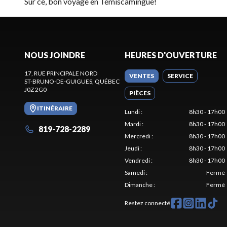
Sur ce, bon voyage en Témiscamingue!
NOUS JOINDRE
HEURES D'OUVERTURE
17, RUE PRINCIPALE NORD
VENTES
SERVICE
ST-BRUNO-DE-GUIGUES
, QUÉBEC
J0Z 2G0
PIÈCES
ITINÉRAIRE
Lundi
:
8h30 - 17h00
Mardi
:
8h30 - 17h00
819-728-2289
Mercredi
:
8h30 - 17h00
Jeudi
:
8h30 - 17h00
Vendredi
:
8h30 - 17h00
Samedi
:
Fermé
Dimanche
:
Fermé
Restez connecté