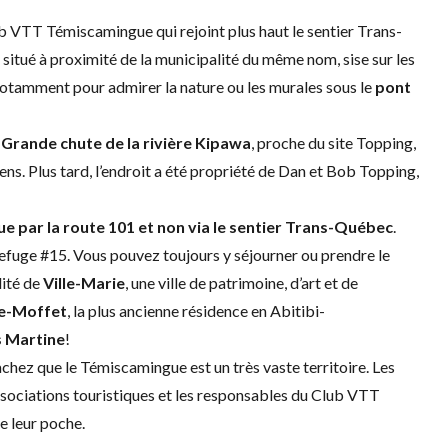
lub VTT Témiscamingue qui rejoint plus haut le sentier Trans-
, situé à proximité de la municipalité du même nom, sise sur les
 notamment pour admirer la nature ou les murales sous le
pont
a
Grande chute de la rivière Kipawa
, proche du site Topping,
ens. Plus tard, l’endroit a été propriété de Dan et Bob Topping,
ue par la route 101 et non via le sentier Trans-Québec
.
 refuge #15. Vous pouvez toujours y séjourner ou prendre le
lité de
Ville-Marie
, une ville de patrimoine, d’art et de
re-Moffet
, la plus ancienne résidence en Abitibi-
 Martine
!
chez que le Témiscamingue est un très vaste territoire. Les
ssociations touristiques et les responsables du Club VTT
e leur poche.