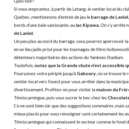
Quoi voir?
Si vous empruntez, à partir de Letang, le sentier local du c
Québec, mentionnons d’entrée de jeu le
barrage de Laniel
bords d’une baie saisissante, au
lac Kipawa
. On s’y arrête
de Laniel
.
Un peu plus au nord du barrage, vous pourrez apercevoir l
en un lieu jadis prisé pour les tournages de films hollywoodi
détenteurs majoritaires des actions du Yankees Stadium.
Toutefois,
notez que la Grande chute n’est accessible q
Poursuivez votre périple jusqu’à
Gaboury
, où se trouve le
sentier local vers l’ouest pour vous arrêter dans la municipa
divertissement. Profitez-en pour visiter la
maison du Frè
Témiscamingue, puis vous sucrer le bec chez les
Chocolats
Ce ne sont bien sûr que des suggestions sommaires, mais sa
mieux placés pour vous renseigner sont certainement les a
Témiscamingue qui connaissent le secteur comme le fond d